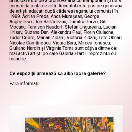
principal este de a promova arta contemporană și de a
consolida piața de artă. Accentul este pus pe generația
de artiști educați după căderea regimului comunist în
1989. Adrian Preda, Anca Mureșean, George
Anghelescu, Ion Bârlădeanu, Dumitru Gorzo, Gili
Mocanu, Tara von Neudorf, Ștefan Ungureanu, Lucian
Hrisav, Suzana Dan, Alexandru Paul, Florin Ciulache,
Tudor Codre, Marian Zidaru, Victoria Zidaru, Tets Ohnari,
Nicolae Comănescu, Vioara Bara, Mircea Ionescu,
Giuliano Nardin și Virginia Toma sunt câțiva dintre cei
mai activi artiști pe care Galeria H'art îi reprezintă cu
mândrie.
Ce expoziții urmează să aibă loc la galerie?
Fără informații