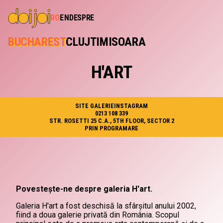
RO
EN
DESPRE
BUCHAREST
CLUJ
TIMISOARA
H'ART
SITE GALERIE
INSTAGRAM
0213 108 339
STR. ROSETTI 25 C.A., 5TH FLOOR, SECTOR 2
PRIN PROGRAMARE
Povestește-ne despre galeria H'art.
Galeria H'art a fost deschisă la sfârșitul anului 2002,
fiind a doua galerie privată din România. Scopul