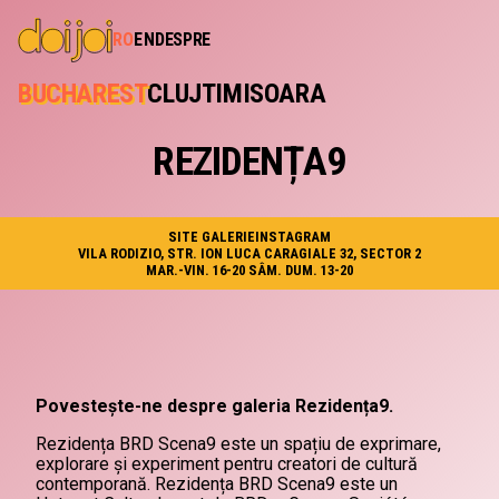
RO
EN
DESPRE
BUCHAREST
CLUJ
TIMISOARA
REZIDENȚA9
SITE GALERIE
INSTAGRAM
VILA RODIZIO, STR. ION LUCA CARAGIALE 32, SECTOR 2
MAR.-VIN. 16-20 SÂM. DUM. 13-20
Povestește-ne despre galeria Rezidența9.
Rezidența BRD Scena9 este un spațiu de exprimare,
explorare și experiment pentru creatori de cultură
contemporană. Rezidența BRD Scena9 este un