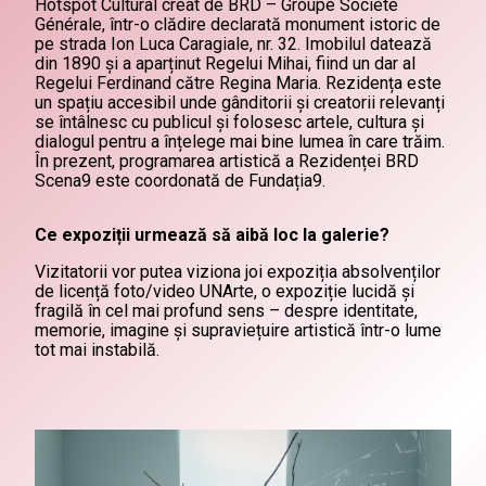
Hotspot Cultural creat de BRD – Groupe Société
Générale, într-o clădire declarată monument istoric de
pe strada Ion Luca Caragiale, nr. 32. Imobilul datează
din 1890 și a aparținut Regelui Mihai, fiind un dar al
Regelui Ferdinand către Regina Maria. Rezidența este
un spațiu accesibil unde gânditorii și creatorii relevanți
se întâlnesc cu publicul și folosesc artele, cultura și
dialogul pentru a înțelege mai bine lumea în care trăim.
În prezent, programarea artistică a Rezidenței BRD
Scena9 este coordonată de Fundația9.
Ce expoziții urmează să aibă loc la galerie?
Vizitatorii vor putea viziona joi expoziția absolvenților
de licență foto/video UNArte, o expoziție lucidă și
fragilă în cel mai profund sens – despre identitate,
memorie, imagine și supraviețuire artistică într-o lume
tot mai instabilă.