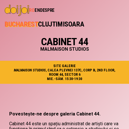
RO
EN
DESPRE
BUCHAREST
CLUJ
TIMISOARA
CABINET 44
MALMAISON STUDIOS
SITE GALERIE
MALMAISON STUDIOS
, CALEA PLEVNEI 137C, CORP B, 2ND FLOOR,
ROOM 44, SECTOR 6
MIE.-SÂM. 15:30-19:30
Povestește-ne despre galeria Cabinet 44.
Cabinet 44 este un spațiu administrat de artiști care va
funcționa în primul rând ca o extensie a studioului și se